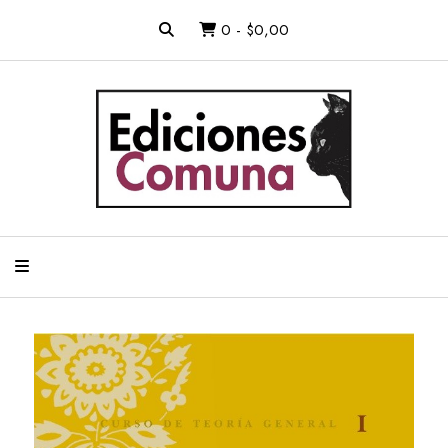
0
-
$0,00