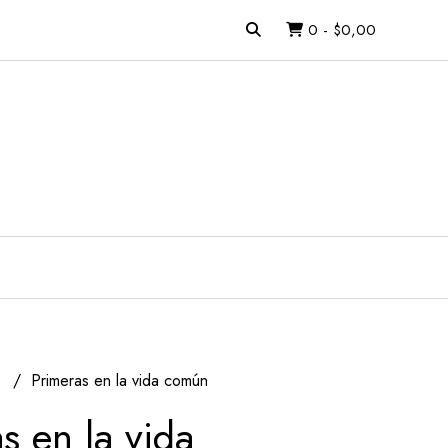
0
-
$0,00
l
Primeras en la vida común
s en la vida